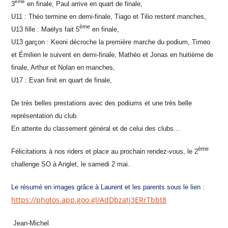
ème
3
en finale, Paul arrive en quart de finale,
U11 : Théo termine en demi-finale, Tiago et Tilio restent manches,
ème
U13 fille : Maëlys fait 5
en finale,
U13 garçon : Keoni décroche la première marche du podium, Timeo
et Émilien le suivent en demi-finale, Mathéo et Jonas en huitième de
finale, Arthur et Nolan en manches,
U17 : Evan finit en quart de finale,
De très belles prestations avec des podiums et une très belle
représentation du club.
En attente du classement général et de celui des clubs…
ème
Félicitations à nos riders et place au prochain rendez-vous, le 2
challenge SO à Anglet, le samedi 2 mai.
Le résumé en images grâce à Laurent et les parents sous le lien :
https://photos.app.goo.gl/AdDbzatj3ERrTbbt8
Jean-Michel