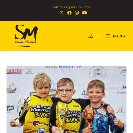
Communiquer une info ...
MENU
0