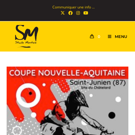
Communiquer une info ...
MENU
0