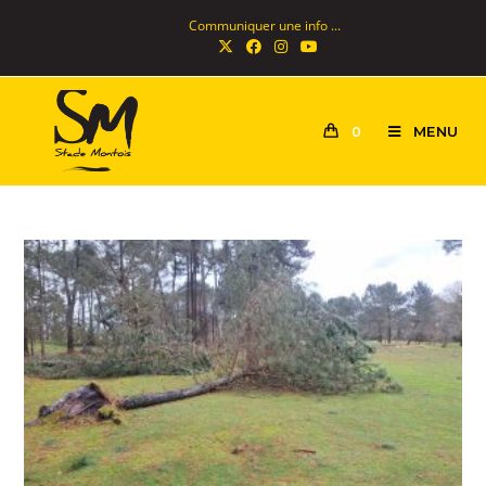
Communiquer une info ...
MENU
0