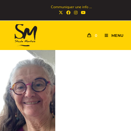
Communiquer une info ...
MENU
0