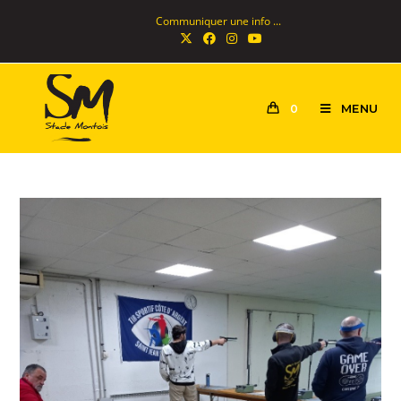
Communiquer une info ...
MENU
0