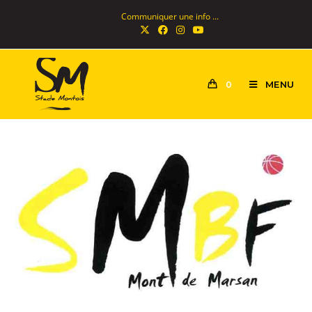
Communiquer une info ...
MENU
0