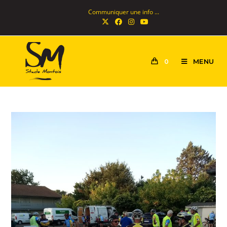
Communiquer une info ...
MENU
0