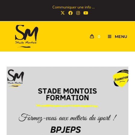
Communiquer une info ...
MENU
0