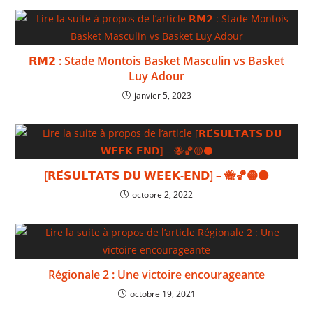
𝗥𝗠𝟮 : Stade Montois Basket Masculin vs Basket
Luy Adour
janvier 5, 2023
[𝗥𝗘́𝗦𝗨𝗟𝗧𝗔𝗧𝗦 𝗗𝗨 𝗪𝗘𝗘𝗞-𝗘𝗡𝗗] – 🐝🏀🟡⚫
octobre 2, 2022
Régionale 2 : Une victoire encourageante
octobre 19, 2021