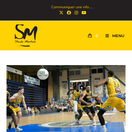
Communiquer une info ...
MENU
0