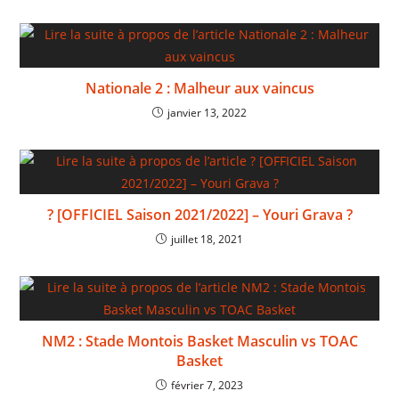
Nationale 2 : Malheur aux vaincus
janvier 13, 2022
? [OFFICIEL Saison 2021/2022] – Youri Grava ?
juillet 18, 2021
NM2 : Stade Montois Basket Masculin vs TOAC
Basket
février 7, 2023