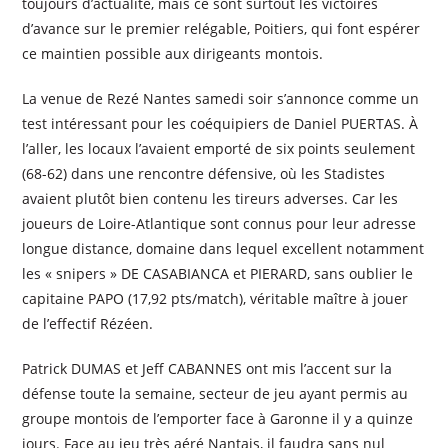
toujours d’actualité, mais ce sont surtout les victoires
d’avance sur le premier relégable, Poitiers, qui font espérer
ce maintien possible aux dirigeants montois.
La venue de Rezé Nantes samedi soir s’annonce comme un
test intéressant pour les coéquipiers de Daniel PUERTAS. À
l’aller, les locaux l’avaient emporté de six points seulement
(68-62) dans une rencontre défensive, où les Stadistes
avaient plutôt bien contenu les tireurs adverses. Car les
joueurs de Loire-Atlantique sont connus pour leur adresse
longue distance, domaine dans lequel excellent notamment
les « snipers » DE CASABIANCA et PIERARD, sans oublier le
capitaine PAPO (17,92 pts/match), véritable maître à jouer
de l’effectif Rézéen.
Patrick DUMAS et Jeff CABANNES ont mis l’accent sur la
défense toute la semaine, secteur de jeu ayant permis au
groupe montois de l’emporter face à Garonne il y a quinze
jours. Face au jeu très aéré Nantais, il faudra sans nul