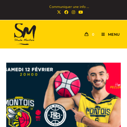
Communiquer une info ...
MENU
0