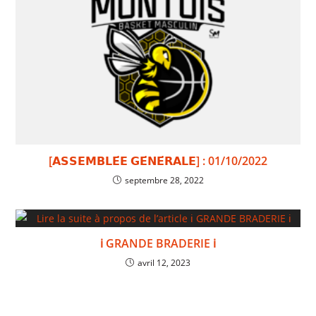
[𝗔𝗦𝗦𝗘𝗠𝗕𝗟𝗘́𝗘 𝗚𝗘́𝗡𝗘́𝗥𝗔𝗟𝗘] : 01/10/2022
septembre 28, 2022
ℹ️ GRANDE BRADERIE ℹ️
avril 12, 2023