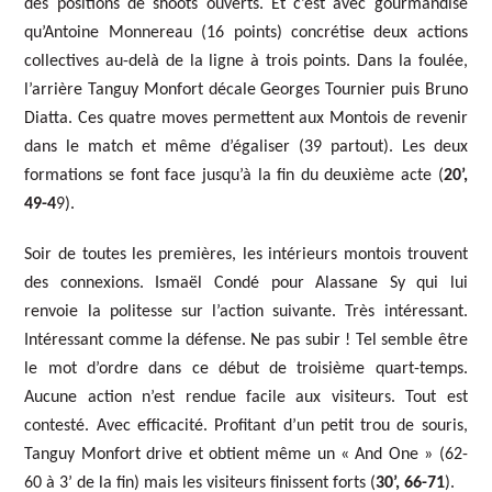
des positions de shoots ouverts. Et c’est avec gourmandise
qu’Antoine Monnereau (16 points) concrétise deux actions
collectives au-delà de la ligne à trois points. Dans la foulée,
l’arrière Tanguy Monfort décale Georges Tournier puis Bruno
Diatta. Ces quatre moves permettent aux Montois de revenir
dans le match et même d’égaliser (39 partout). Les deux
formations se font face jusqu’à la fin du deuxième acte (
20’,
49-4
9).
Soir de toutes les premières, les intérieurs montois trouvent
des connexions. Ismaël Condé pour Alassane Sy qui lui
renvoie la politesse sur l’action suivante. Très intéressant.
Intéressant comme la défense. Ne pas subir ! Tel semble être
le mot d’ordre dans ce début de troisième quart-temps.
Aucune action n’est rendue facile aux visiteurs. Tout est
contesté. Avec efficacité. Profitant d’un petit trou de souris,
Tanguy Monfort drive et obtient même un « And One » (62-
60 à 3’ de la fin) mais les visiteurs finissent forts (
30’, 66-71
).