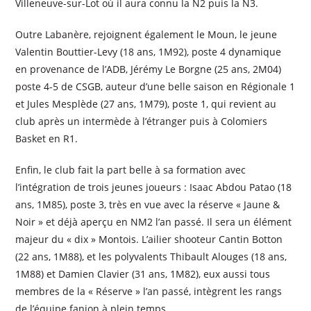
Villeneuve-sur-Lot où il aura connu la N2 puis la N3.
Outre Labanère, rejoignent également le Moun, le jeune
Valentin Bouttier-Levy (18 ans, 1M92), poste 4 dynamique
en provenance de l’ADB, Jérémy Le Borgne (25 ans, 2M04)
poste 4-5 de CSGB, auteur d’une belle saison en Régionale 1
et Jules Mesplède (27 ans, 1M79), poste 1, qui revient au
club après un intermède à l’étranger puis à Colomiers
Basket en R1.
Enfin, le club fait la part belle à sa formation avec
l’intégration de trois jeunes joueurs : Isaac Abdou Patao (18
ans, 1M85), poste 3, très en vue avec la réserve « Jaune &
Noir » et déjà aperçu en NM2 l’an passé. Il sera un élément
majeur du « dix » Montois. L’ailier shooteur Cantin Botton
(22 ans, 1M88), et les polyvalents Thibault Alouges (18 ans,
1M88) et Damien Clavier (31 ans, 1M82), eux aussi tous
membres de la « Réserve » l’an passé, intègrent les rangs
de l’équipe fanion à plein temps.