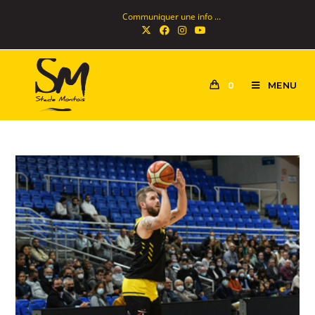
Communiquer une info ...
MENU
0