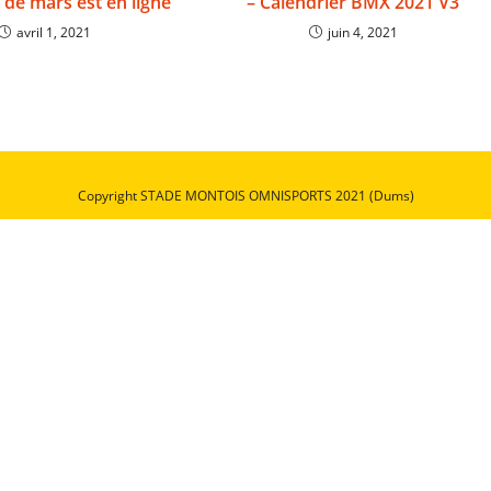
de mars est en ligne
– Calendrier BMX 2021 V3
avril 1, 2021
juin 4, 2021
Copyright STADE MONTOIS OMNISPORTS 2021 (Dums)