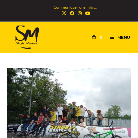
Communiquer une info ...
MENU
0