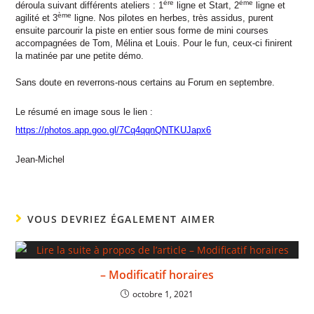
ère
ème
déroula suivant différents ateliers : 1
ligne et Start, 2
ligne et
ème
agilité et 3
ligne. Nos pilotes en herbes, très assidus, purent
ensuite parcourir la piste en entier sous forme de mini courses
accompagnées de Tom, Mélina et Louis. Pour le fun, ceux-ci finirent
la matinée par une petite démo.
Sans doute en reverrons-nous certains au Forum en septembre.
Le résumé en image sous le lien
:
https://photos.app.goo.gl/7Cq4qqnQNTKUJapx6
Jean-Michel
VOUS DEVRIEZ ÉGALEMENT AIMER
– Modificatif horaires
octobre 1, 2021