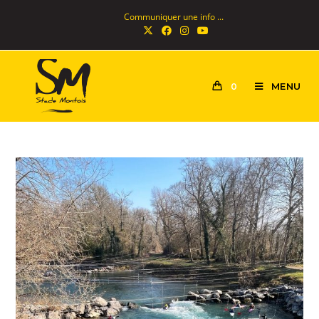
Communiquer une info ...
MENU
0