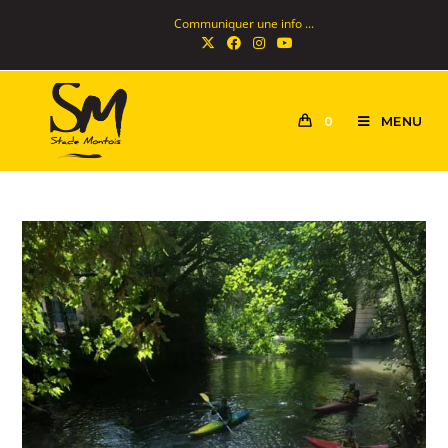
Communiquer une info ...
MENU
0