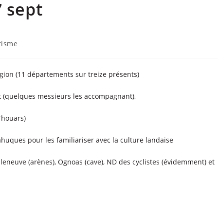
7 sept
risme
région (11 départements sur treize présents)
nt (quelques messieurs les accompagnant),
(Thouars)
ahuques pour les familiariser avec la culture landaise
leneuve (arènes), Ognoas (cave), ND des cyclistes (évidemment) et