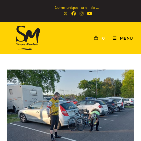
Communiquer une info ...
MENU
0