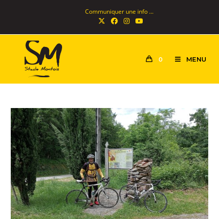
Communiquer une info ...
MENU
0