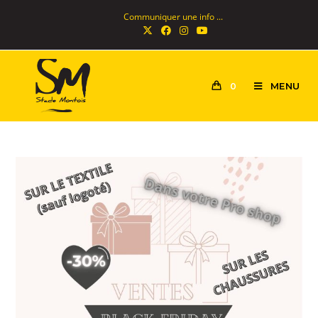
Communiquer une info ...
MENU
0