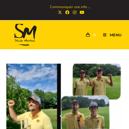
Communiquer une info ...
MENU
0