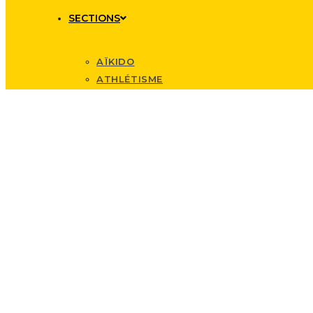
SECTIONS
AÏKIDO
ATHLÉTISME
BADMINTON
BASKET FÉMININ
BASKET MASCULIN
BMX
BODEGA
BOXE ANGLAISE
BOXE FRANÇAISE
CANOË KAYAK
COURSE D’ORIENTATION
CYCLISME
CYCLOTOURISME
FOOTBALL
GOLF