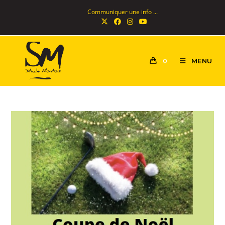
Communiquer une info ...
MENU
0