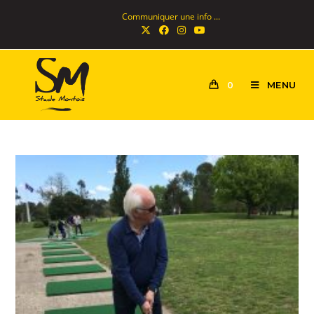
Communiquer une info ...
MENU
0