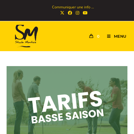
Communiquer une info ...
MENU
0