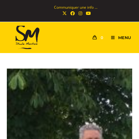
Communiquer une info ...
MENU
0