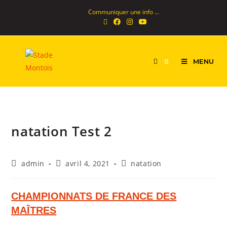
Skip
Communiquer une info ...
to
content
MENU
0
natation Test 2
Auteur/autrice
Publication
Post
admin
avril 4, 2021
natation
de
publiée :
category:
la
publication :
CHAMPIONNATS DE FRANCE DES
MAÎTRES