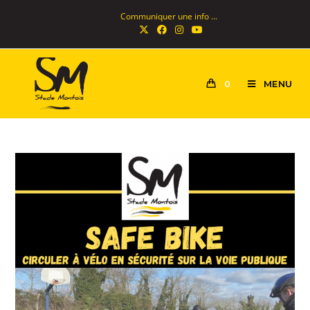
Communiquer une info ...
MENU
0