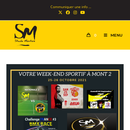
Communiquer une info ...
MENU
0