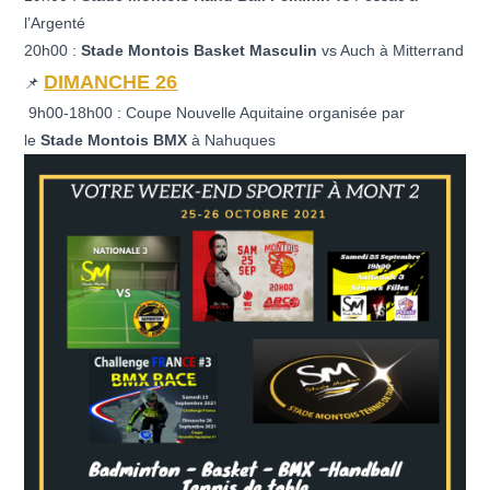
l’Argenté
20h00 :
Stade Montois Basket Masculin
vs Auch à Mitterrand
DIMANCHE 26
📌
9h00-18h00 : Coupe Nouvelle Aquitaine organisée par
le
Stade Montois BMX
à Nahuques