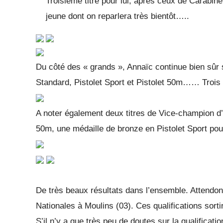
Troisième titre pour lui, après ceux de Carabine 
jeune dont on reparlera très bientôt…..
Du côté des « grands », Annaïc continue bien sûr 
Standard, Pistolet Sport et Pistolet 50m…… Trois m
A noter également deux titres de Vice-champion d’A
50m, une médaille de bronze en Pistolet Sport pou
De très beaux résultats dans l’ensemble. Attendons
Nationales à Moulins (03). Ces qualifications sortir
S’il n’y a que très peu de doutes sur la qualificat