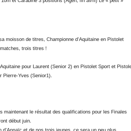
10m et Carabine 3 positions (Agen, fin avril) Le « petit »
sa moisson de titres, Championne d’Aquitaine en Pistolet
atches, trois titres !
quitaine pour Laurent (Senior 2) en Pistolet Sport et Pistol
r Pierre-Yves (Senior1).
 maintenant le résultat des qualifications pour les Finales
ont début juin.
ion d’Annaïc et de nos trois jeunes, ce sera un peu plus