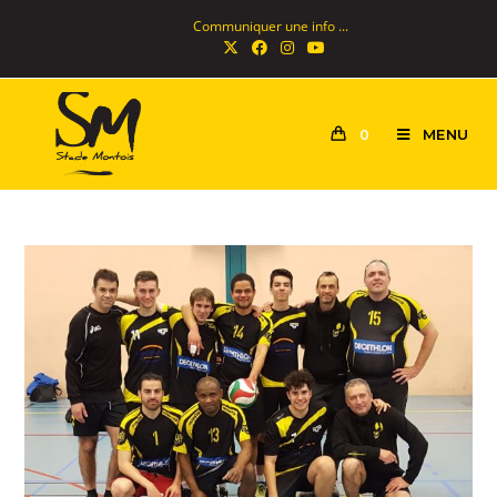
Communiquer une info ...
MENU
0