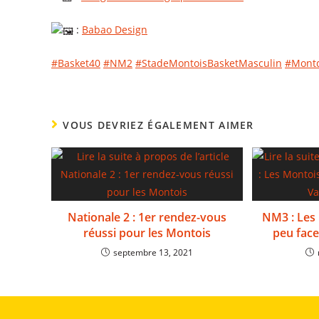
:
Babao Design
#Basket40
#NM2
#StadeMontoisBasketMasculin
#Mont
VOUS DEVRIEZ ÉGALEMENT AIMER
Nationale 2 : 1er rendez-vous
NM3 : Les
réussi pour les Montois
peu fac
septembre 13, 2021