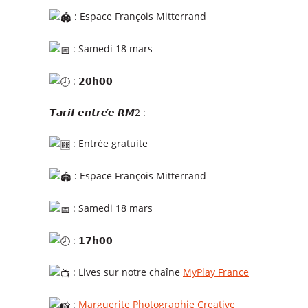
: Espace François Mitterrand
: Samedi 18 mars
: 𝟮𝟬𝗵𝟬𝟬
𝙏𝙖𝙧𝙞𝙛 𝙚𝙣𝙩𝙧𝙚́𝙚 𝙍𝙈2 :
: Entrée gratuite
: Espace François Mitterrand
: Samedi 18 mars
: 𝟭𝟳𝗵𝟬𝟬
: Lives sur notre chaîne
MyPlay France
:
Marguerite Photographie Creative