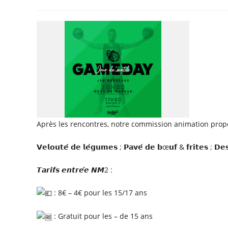
Après les rencontres, notre commission animation propo
𝗩𝗲𝗹𝗼𝘂𝘁𝗲́ 𝗱𝗲 𝗹𝗲́𝗴𝘂𝗺𝗲𝘀 ; 𝗣𝗮𝘃𝗲́ 𝗱𝗲 𝗯œ𝘂𝗳 & 𝗳𝗿𝗶𝘁𝗲𝘀 ; 𝗗𝗲𝘀
𝙏𝙖𝙧𝙞𝙛𝙨 𝙚𝙣𝙩𝙧𝙚́𝙚 𝙉𝙈2 :
: 8€ – 4€ pour les 15/17 ans
: Gratuit pour les – de 15 ans