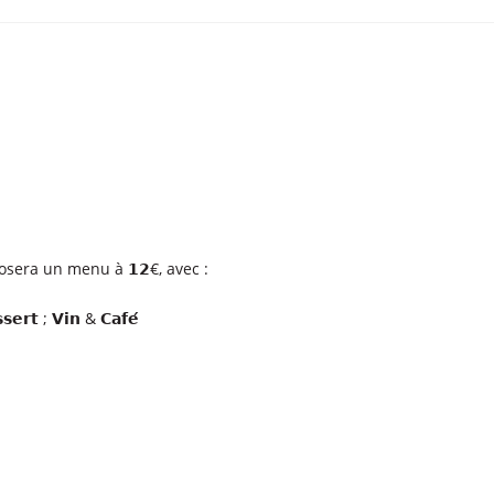
sera un menu à 𝟭𝟮€, avec :
𝘀𝗲𝗿𝘁 ; 𝗩𝗶𝗻 & 𝗖𝗮𝗳𝗲́