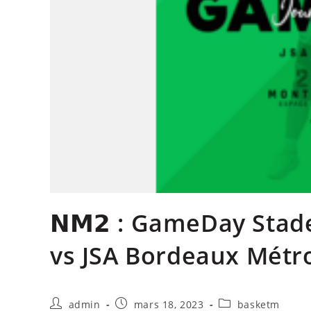
𝗡𝗠𝟮 : GameDay Stad
vs JSA Bordeaux Métr
admin
mars 18, 2023
basketm