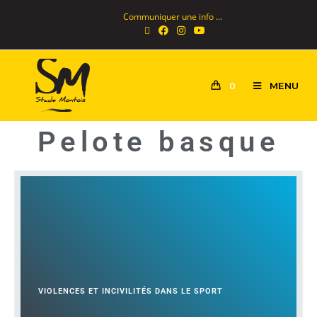
Communiquer une info ...
MENU
0
Pelote basque
VIOLENCES ET INCIVILITÉS DANS LE SPORT