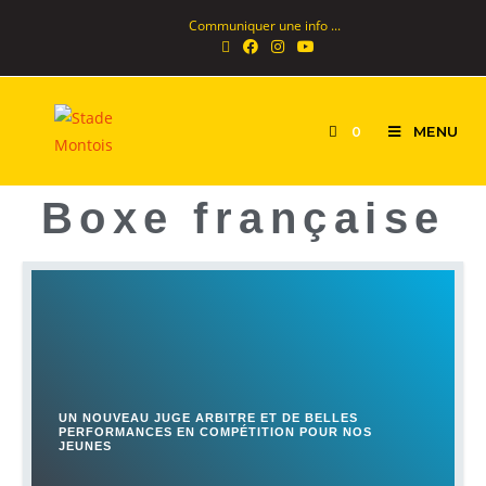
Communiquer une info ...
MENU
0
Boxe française
UN NOUVEAU JUGE ARBITRE ET DE BELLES
PERFORMANCES EN COMPÉTITION POUR NOS
JEUNES