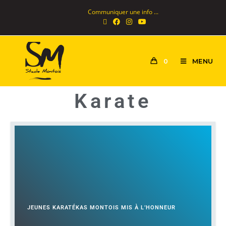
Communiquer une info ...
MENU
0
Karate
JEUNES KARATÉKAS MONTOIS MIS À L’HONNEUR