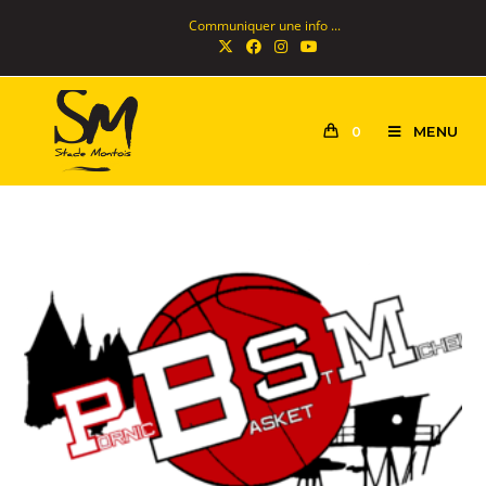
Communiquer une info ...
MENU
0