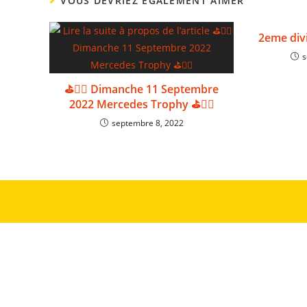
VOUS DEVRIEZ ÉGALEMENT AIMER
2eme div
s
⛳🏌️‍♀️ Dimanche 11 Septembre
2022 Mercedes Trophy ⛳🏌️‍♂️
septembre 8, 2022