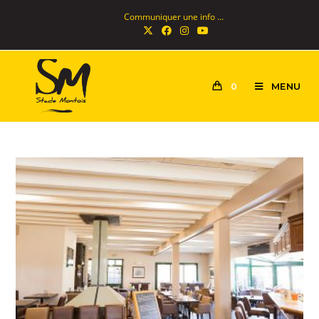
Communiquer une info ...
MENU
0