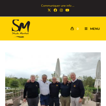
Communiquer une info ...
MENU
0