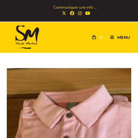
Communiquer une info ...
MENU
0