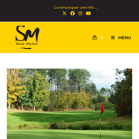
Communiquer une info ...
MENU
0