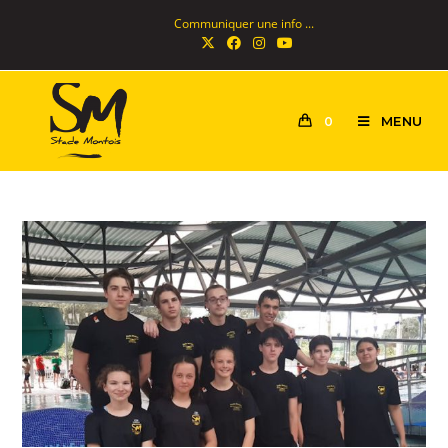
Communiquer une info ...
MENU
0