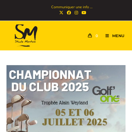
Communiquer une info ...
MENU
0