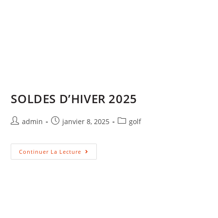
admin
novembre 30, 2024
golf
Continuer La Lecture
COUPE DU BEAUJOLAIS le 24
novembre 2024
admin
novembre 19, 2024
golf
/
Non classé
Continuer La Lecture