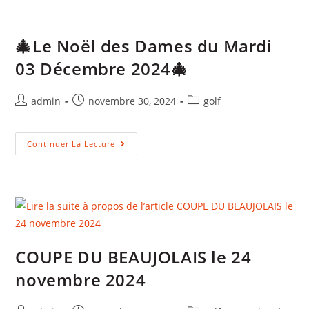
DIMANCHE 06 OCTOBRE COUPE D’AUTOMNE / SCRAMBLE A
2 CUMUL D’INDEX supérieur ou égal à 24
Continuer La Lecture
1
2
3
4
5
6
…
23
Copyright STADE MONTOIS OMNISPORTS 2021 (Dums)