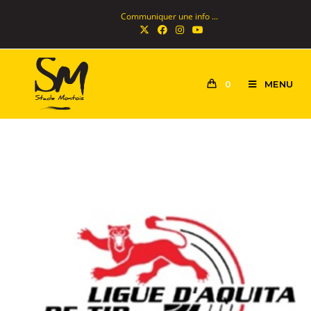
Communiquer une info ...
MENU
0