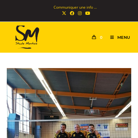
Communiquer une info ...
MENU
0