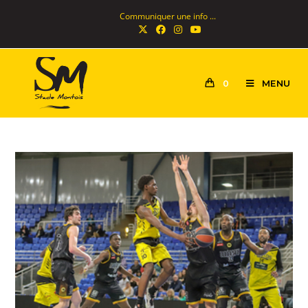
Communiquer une info ...
MENU
0