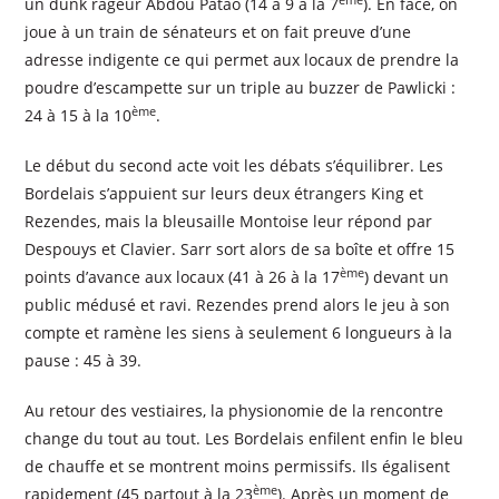
un dunk rageur Abdou Patao (14 à 9 à la 7
). En face, on
joue à un train de sénateurs et on fait preuve d’une
adresse indigente ce qui permet aux locaux de prendre la
poudre d’escampette sur un triple au buzzer de Pawlicki :
ème
24 à 15 à la 10
.
Le début du second acte voit les débats s’équilibrer. Les
Bordelais s’appuient sur leurs deux étrangers King et
Rezendes, mais la bleusaille Montoise leur répond par
Despouys et Clavier. Sarr sort alors de sa boîte et offre 15
ème
points d’avance aux locaux (41 à 26 à la 17
) devant un
public médusé et ravi. Rezendes prend alors le jeu à son
compte et ramène les siens à seulement 6 longueurs à la
pause : 45 à 39.
Au retour des vestiaires, la physionomie de la rencontre
change du tout au tout. Les Bordelais enfilent enfin le bleu
de chauffe et se montrent moins permissifs. Ils égalisent
ème
rapidement (45 partout à la 23
). Après un moment de