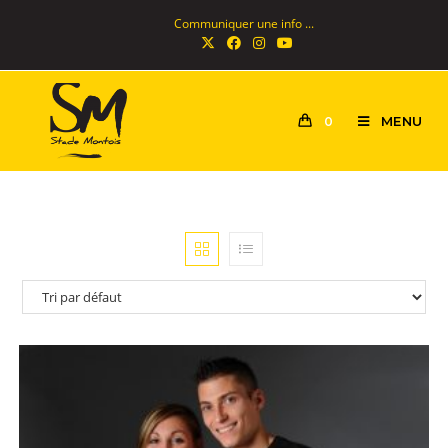
Communiquer une info ...
MENU
0