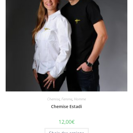
Chemise
,
Femme
,
Homme
Chemise Estadi
12,00
€
Choix des options