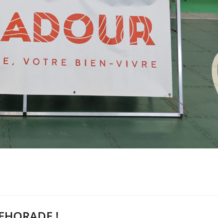
REHORADE !…