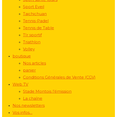
Sport Eveil
Taichichuan
Tennis-Padel
Tennis de Table
TIr sportif
Triathlon
Volley
boutique
Nos articles
panier
Conditions Générales de Vente (CGV)
Web TV
Stade Montois l’émission
La chaîne
Nos newsletters
Vos infos…