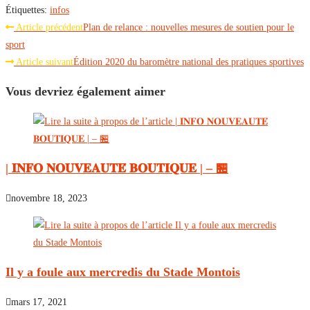
Étiquettes
:
infos
Read
Article précédent
Plan de relance : nouvelles mesures de soutien pour le
more
sport
Article suivant
Édition 2020 du baromètre national des pratiques sportives
articles
Vous devriez également aimer
| 𝐈𝐍𝐅𝐎 𝐍𝐎𝐔𝐕𝐄𝐀𝐔𝐓𝐄́ 𝐁𝐎𝐔𝐓𝐈𝐐𝐔𝐄 | – 🏪
novembre 18, 2023
Il y a foule aux mercredis du Stade Montois
mars 17, 2021