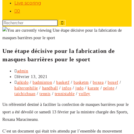
Live scoring
0
Une étape décisive pour la fabrication de
masques barrières pour le sport
Auteur/autrice
admin
de
Publication
février 13, 2021
la
publiée :
Post
aikido
/
badminton
/
basketf
/
basketm
/
boxea
/
boxef
/
publication :
category:
halterophilie
/
handball
/
infos
/
judo
/
karate
/
pelote
/
taichichuan
/
tennis
/
tennistable
/
volley
Un référentiel destiné à faciliter la confection de masques barrières pour le
sport a été dévoilé ce samedi 13 février par la ministre chargée des Sports,
Roxana Maracineanu.
C’est un document qui était très attendu par l’ensemble du mouvement